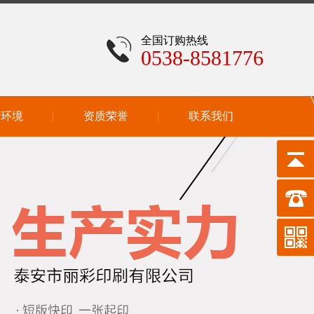
全国订购热线
0538-8581776
产环境
资质荣誉
联系我们