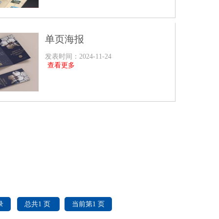
单页海报
发表时间：2024-11-24
查看更多
录
总共1 页
当前第1 页