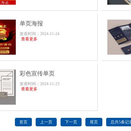
单页海报
发表时间：2024-11-24
查看更多
彩色宣传单页
发表时间：2024-11-23
查看更多
首页
上一页
下一页
尾页
总共5条记