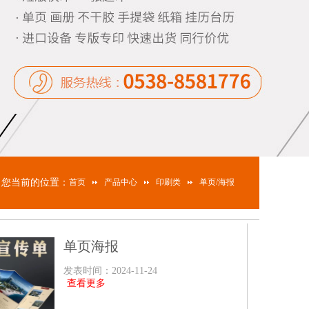
您当前的位置：
首页
产品中心
印刷类
单页/海报
单页海报
发表时间：2024-11-24
查看更多